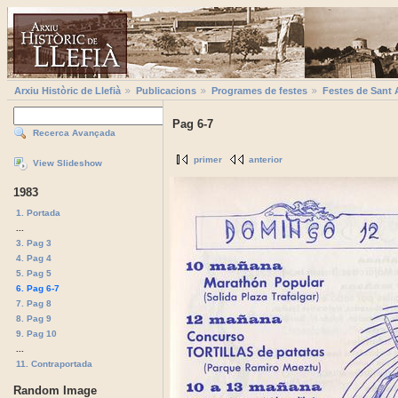
Arxiu Històric de Llefià
Publicacions
Programes de festes
Festes de Sant 
Pag 6-7
Recerca Avançada
primer
anterior
View Slideshow
1983
1. Portada
...
3. Pag 3
4. Pag 4
5. Pag 5
6. Pag 6-7
7. Pag 8
8. Pag 9
9. Pag 10
...
11. Contraportada
Random Image