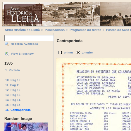
Arxiu Històric de Llefià
Publicacions
Programes de festes
Festes de Sant 
Contraportada
Recerca Avançada
primer
anterior
View Slideshow
1985
1. Portada
...
10. Pag 10
11. Pag 11
12. Pag 12
13. Pag 13
14. Pag 14
15. Pag 15
16. Contraportada
Random Image