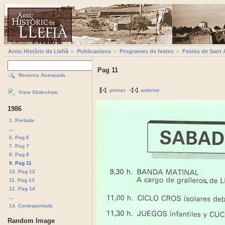
Arxiu Històric de Llefià
Publicacions
Programes de festes
Festes de Sant 
Pag 11
Recerca Avançada
primer
anterior
View Slideshow
1986
1. Portada
...
6. Pag 6
7. Pag 7
8. Pag 8
9. Pag 11
10. Pag 12
11. Pag 13
12. Pag 14
...
14. Contraportada
Random Image