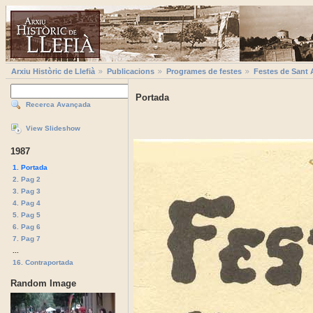
Arxiu Històric de Llefià
Publicacions
Programes de festes
Festes de Sant 
Portada
Recerca Avançada
View Slideshow
1987
1. Portada
2. Pag 2
3. Pag 3
4. Pag 4
5. Pag 5
6. Pag 6
7. Pag 7
...
16. Contraportada
Random Image