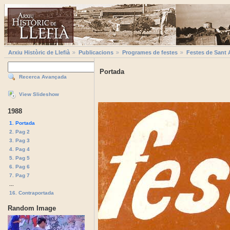
Arxiu Històric de Llefià
Publicacions
Programes de festes
Festes de Sant 
Portada
Recerca Avançada
View Slideshow
1988
1. Portada
2. Pag 2
3. Pag 3
4. Pag 4
5. Pag 5
6. Pag 6
7. Pag 7
...
16. Contraportada
Random Image