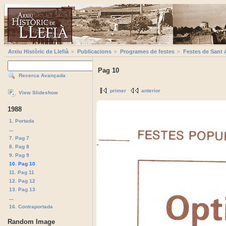
Arxiu Històric de Llefià
Publicacions
Programes de festes
Festes de Sant 
Pag 10
Recerca Avançada
primer
anterior
View Slideshow
1988
1. Portada
...
7. Pag 7
8. Pag 8
9. Pag 9
10. Pag 10
11. Pag 11
12. Pag 12
13. Pag 13
...
16. Contraportada
Random Image