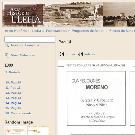
Arxiu Històric de Llefià
Publicacions
Programes de festes
Festes de Sant 
Pag 14
Recerca Avançada
primer
anterior
View Slideshow
1989
1. Portada
...
10. Pag 10
11. Pag 11
12. Pag 12
13. Pag 13
14. Pag 14
15. Pag 15
16. Contraportada
Random Image