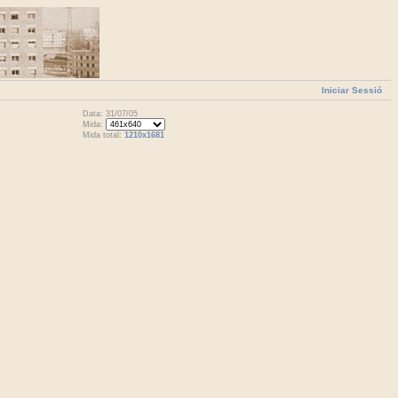
Iniciar Sessió
Data: 31/07/05
Mida:
Mida total:
1210x1681