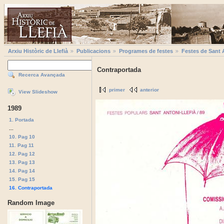
Arxiu Històric de Llefià
Publicacions
Programes de festes
Festes de Sant 
Contraportada
Recerca Avançada
primer
anterior
View Slideshow
1989
1. Portada
...
10. Pag 10
11. Pag 11
12. Pag 12
13. Pag 13
14. Pag 14
15. Pag 15
16. Contraportada
Random Image