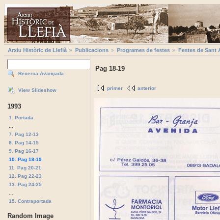
Arxiu Històric de Llefià
Publicacions
Programes de festes
Festes de Sant 
Pag 18-19
Recerca Avançada
primer
anterior
View Slideshow
1993
1. Portada
...
7. Pag 12-13
8. Pag 14-15
9. Pag 16-17
10. Pag 18-19
11. Pag 20-21
12. Pag 22-23
13. Pag 24-25
...
15. Contraportada
Random Image