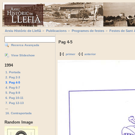
Arxiu Històric de Llefià
Publicacions
Programes de festes
Festes de Sant 
Pag 4-5
Recerca Avançada
primer
anterior
View Slideshow
1994
1. Portada
2. Pag 2-3
3. Pag 4-5
4. Pag 6-7
5. Pag 8-9
6. Pag 10-11
7. Pag 12-13
...
16. Contraportada
Random Image