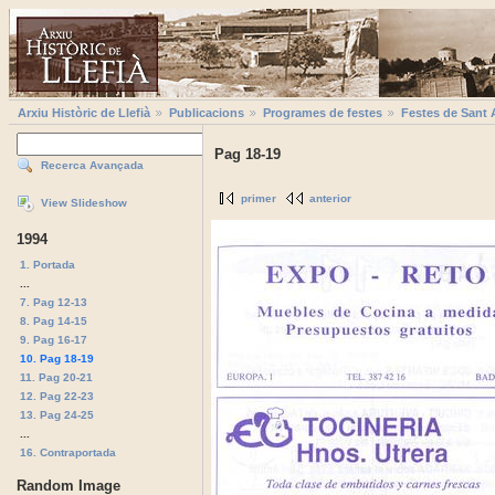
Arxiu Històric de Llefià
Publicacions
Programes de festes
Festes de Sant 
Pag 18-19
Recerca Avançada
primer
anterior
View Slideshow
1994
1. Portada
...
7. Pag 12-13
8. Pag 14-15
9. Pag 16-17
10. Pag 18-19
11. Pag 20-21
12. Pag 22-23
13. Pag 24-25
...
16. Contraportada
Random Image