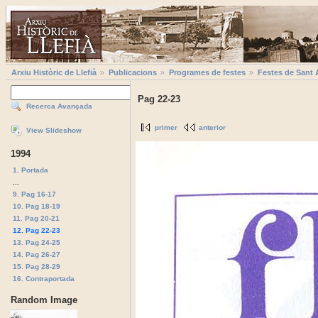
Arxiu Històric de Llefià
Publicacions
Programes de festes
Festes de Sant 
Pag 22-23
Recerca Avançada
primer
anterior
View Slideshow
1994
1. Portada
...
9. Pag 16-17
10. Pag 18-19
11. Pag 20-21
12. Pag 22-23
13. Pag 24-25
14. Pag 26-27
15. Pag 28-29
16. Contraportada
Random Image