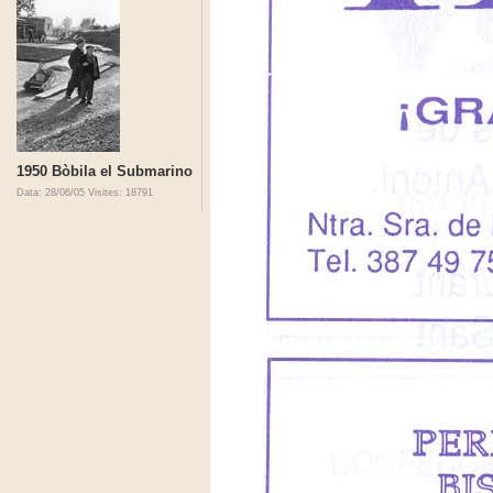
1950 Bòbila el Submarino
Data: 28/06/05
Visites: 18791