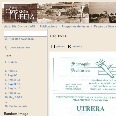
Arxiu Històric de Llefià
Publicacions
Programes de festes
Festes de Sant 
Pag 12-13
Recerca Avançada
primer
anterior
View Slideshow
1995
1. Portada
...
4. Pag 6-7
5. Pag 8-9
6. Pag 10-11
7. Pag 12-13
8. Pag 14-15
9. Pag 16-17
10. Pag 18-19
...
15. Contraportada
Random Image