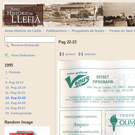
Arxiu Històric de Llefià
Publicacions
Programes de festes
Festes de Sant 
Pag 22-23
Recerca Avançada
primer
anterior
View Slideshow
1995
1. Portada
...
9. Pag 16-17
10. Pag 18-19
11. Pag 20-21
12. Pag 22-23
13. Pag 24-25
14. Pag 26-27
15. Contraportada
Random Image