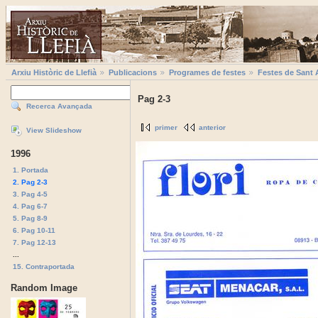
Arxiu Històric de Llefià
Publicacions
Programes de festes
Festes de Sant 
Pag 2-3
Recerca Avançada
primer
anterior
View Slideshow
1996
1. Portada
2. Pag 2-3
3. Pag 4-5
4. Pag 6-7
5. Pag 8-9
6. Pag 10-11
7. Pag 12-13
...
15. Contraportada
Random Image