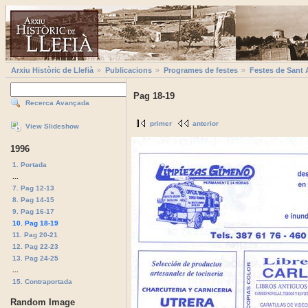
Arxiu Històric de Llefià
Publicacions
Programes de festes
Festes de Sant 
Pag 18-19
Recerca Avançada
primer
anterior
View Slideshow
1996
1. Portada
...
7. Pag 12-13
8. Pag 14-15
9. Pag 16-17
10. Pag 18-19
11. Pag 20-21
12. Pag 22-23
13. Pag 24-25
...
15. Contraportada
Random Image