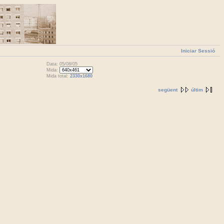
Iniciar Sessió
Data: 05/08/05
Mida:
Mida total:
2330x1680
següent
últim