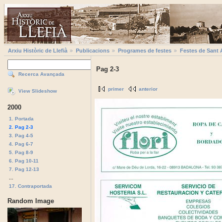
Arxiu Històric de Llefià
Publicacions
Programes de festes
Festes de Sant 
Pag 2-3
Recerca Avançada
primer
anterior
View Slideshow
2000
1. Portada
2. Pag 2-3
3. Pag 4-5
4. Pag 6-7
5. Pag 8-9
6. Pag 10-11
7. Pag 12-13
...
17. Contraportada
Random Image