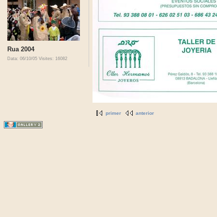
Rua 2004
Data: 06/10/05
Visites: 16082
primer
anterior