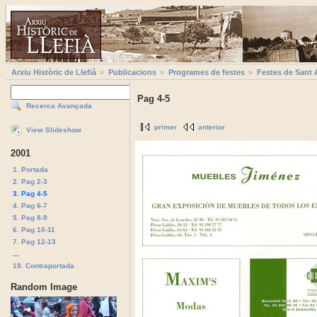
Arxiu Històric de Llefià
Publicacions
Programes de festes
Festes de Sant 
Pag 4-5
Recerca Avançada
primer
anterior
View Slideshow
2001
1. Portada
2. Pag 2-3
3. Pag 4-5
4. Pag 6-7
5. Pag 8-9
6. Pag 10-11
7. Pag 12-13
...
19. Contraportada
Random Image