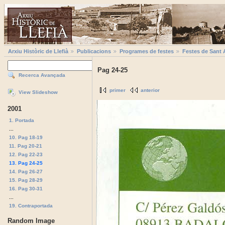
Arxiu Històric de Llefià
Publicacions
Programes de festes
Festes de Sant 
Pag 24-25
Recerca Avançada
primer
anterior
View Slideshow
2001
1. Portada
...
10. Pag 18-19
11. Pag 20-21
12. Pag 22-23
13. Pag 24-25
14. Pag 26-27
15. Pag 28-29
16. Pag 30-31
...
19. Contraportada
Random Image