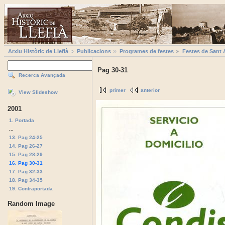
Arxiu Històric de Llefià
Publicacions
Programes de festes
Festes de Sant 
Pag 30-31
Recerca Avançada
primer
anterior
View Slideshow
2001
1. Portada
...
13. Pag 24-25
14. Pag 26-27
15. Pag 28-29
16. Pag 30-31
17. Pag 32-33
18. Pag 34-35
19. Contraportada
Random Image