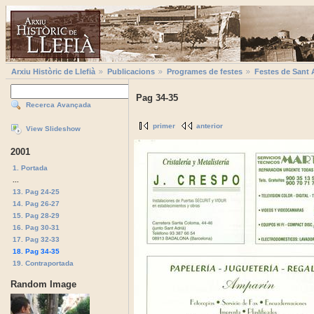
Arxiu Històric de Llefià
Publicacions
Programes de festes
Festes de Sant 
Pag 34-35
Recerca Avançada
primer
anterior
View Slideshow
2001
1. Portada
...
13. Pag 24-25
14. Pag 26-27
15. Pag 28-29
16. Pag 30-31
17. Pag 32-33
18. Pag 34-35
19. Contraportada
Random Image