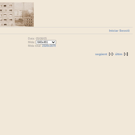
Iniciar Sessió
Data: 05/08/05
Mida:
Mida total:
2320x1670
següent
últim