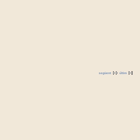
següent
últim