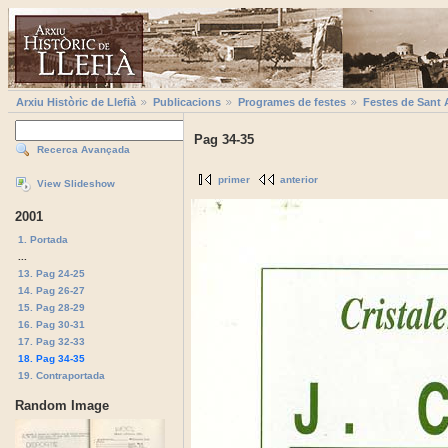
Arxiu Històric de Llefià
Publicacions
Programes de festes
Festes de Sant 
Pag 34-35
Recerca Avançada
primer
anterior
View Slideshow
2001
1. Portada
...
13. Pag 24-25
14. Pag 26-27
15. Pag 28-29
16. Pag 30-31
17. Pag 32-33
18. Pag 34-35
19. Contraportada
Random Image