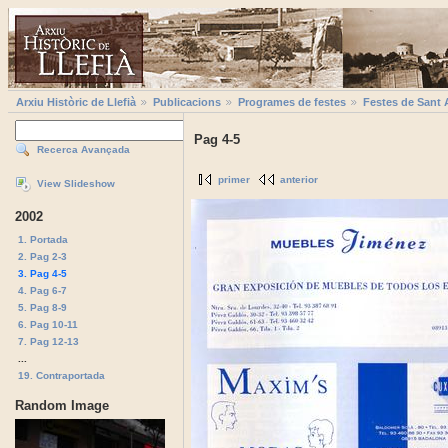
Arxiu Històric de Llefià
Publicacions
Programes de festes
Festes de Sant 
Pag 4-5
Recerca Avançada
primer
anterior
View Slideshow
2002
1. Portada
2. Pag 2-3
3. Pag 4-5
4. Pag 6-7
5. Pag 8-9
6. Pag 10-11
7. Pag 12-13
...
19. Contraportada
Random Image