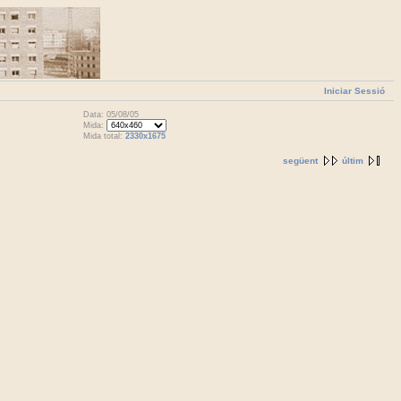
Iniciar Sessió
Data: 05/08/05
Mida:
Mida total:
2330x1675
següent
últim