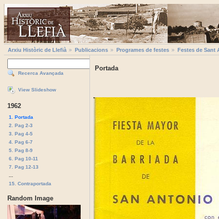
Arxiu Històric de Llefià
Publicacions
Programes de festes
Festes de Sant 
Portada
Recerca Avançada
View Slideshow
1962
1. Portada
2. Pag 2-3
3. Pag 4-5
4. Pag 6-7
5. Pag 8-9
6. Pag 10-11
7. Pag 12-13
...
15. Contraportada
Random Image