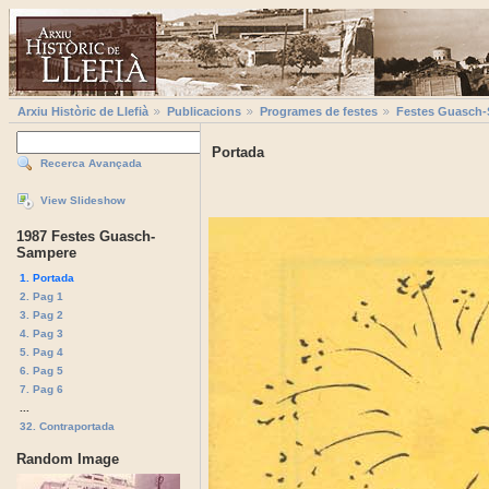
Arxiu Històric de Llefià
Publicacions
Programes de festes
Festes Guasch
Portada
Recerca Avançada
View Slideshow
1987 Festes Guasch-
Sampere
1. Portada
2. Pag 1
3. Pag 2
4. Pag 3
5. Pag 4
6. Pag 5
7. Pag 6
...
32. Contraportada
Random Image