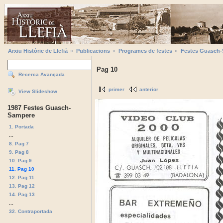
Arxiu Històric de Llefià
Publicacions
Programes de festes
Festes Guasch
Pag 10
Recerca Avançada
primer
anterior
View Slideshow
1987 Festes Guasch-
Sampere
1. Portada
...
8. Pag 7
9. Pag 8
10. Pag 9
11. Pag 10
12. Pag 11
13. Pag 12
14. Pag 13
...
32. Contraportada