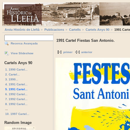
Arxiu Històric de Llefià
Publicacions
Cartells
Cartels Anys 90
1991 Carte
1991 Cartel Fiestas San Antonio.
Recerca Avançada
primer
anterior
View Slideshow
Cartels Anys 90
1. 1990 Cartel...
2. Cartel...
3. 1990...
4. 1991 Cartel...
5. 1991 Cartel...
6. 1992 Cartel...
7. 1992 Cartel...
8. 1992 Cartel...
...
10. 1997 Cartel...
Random Image