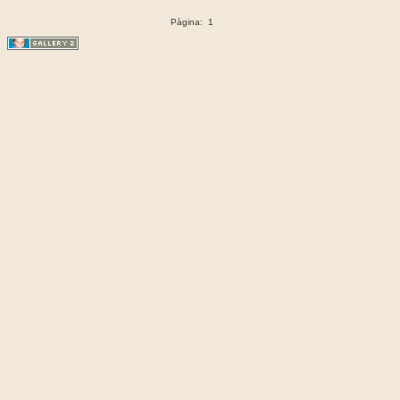
Pàgina:
1