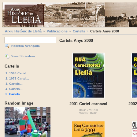
Arxiu Històric de Llefià
Publicacions
Cartells
Cartels Anys 2000
Cartels Anys 2000
Recerca Avançada
View Slideshow
Cartells
1. 1968 Cartel...
2. 1976 Cartel...
3. Cartels...
4. Cartels...
5. Cartels...
Random Image
2001 Cartel carnaval
2002
Data: 27/01/06
Visites: 16986