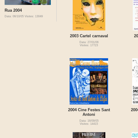
Rua 2004
Data: 06/10/05
Visites: 13049
2003 Cartel carnaval
2
Data: 27/01/06
Visites: 17723
2004 Cine Festes Sant
200
Antoni
Data: 16/09/05
Visites: 14415