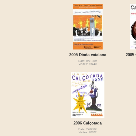
2005 Diada catalana
2005 
Data: 05/10/05
Visites: 16440
2006 Calçotada
Data: 22/03/06
Visites: 20072