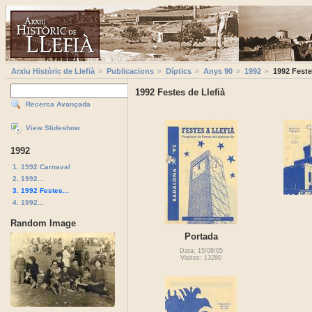
Arxiu Històric de Llefià
Publicacions
Díptics
Anys 90
1992
1992 Feste
1992 Festes de Llefià
Recerca Avançada
View Slideshow
1992
1. 1992 Carnaval
2. 1992...
3. 1992 Festes...
4. 1992...
Random Image
Portada
Data: 15/08/05
Visites: 13280