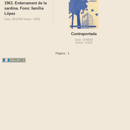
1963. Enterrament de la
sardina. Fons: família
López
Data: 26/10/08
Visites: 16492
Contraportada
Data: 15/08/05
Visites: 12925
Pàgina:
1