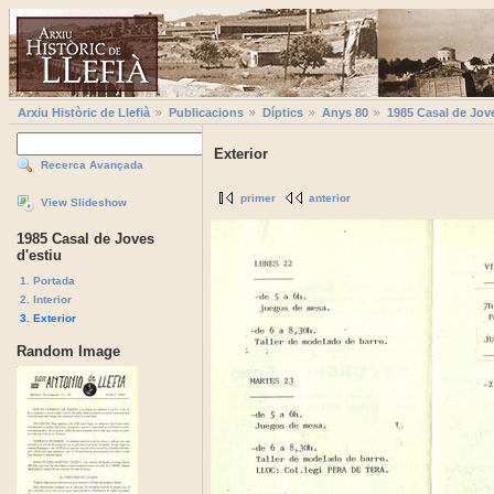
Arxiu Històric de Llefià
Publicacions
Díptics
Anys 80
1985 Casal de Jove
Exterior
Recerca Avançada
primer
anterior
View Slideshow
1985 Casal de Joves
d'estiu
1. Portada
2. Interior
3. Exterior
Random Image