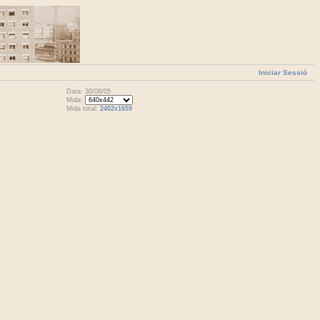
Iniciar Sessió
Data: 30/08/05
Mida:
Mida total:
2402x1659