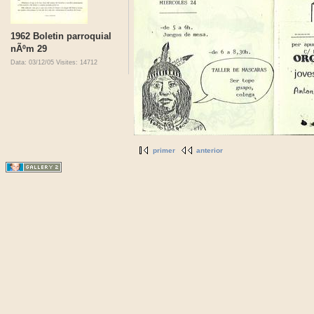
1962 Boletin parroquial
nÃºm 29
Data: 03/12/05
Visites: 14712
primer
anterior