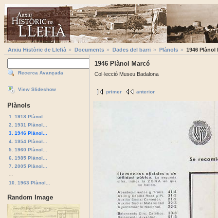
Arxiu Històric de Llefià
Documents
Dades del barri
Plànols
1946 Plànol
1946 Plànol Marcó
Recerca Avançada
Col·lecció Museu Badalona
View Slideshow
primer
anterior
Plànols
1. 1918 Plànol...
2. 1931 Plànol...
3. 1946 Plànol...
4. 1954 Plànol...
5. 1960 Plànol...
6. 1985 Plànol...
7. 2005 Plànol...
...
10. 1963 Plànol...
Random Image