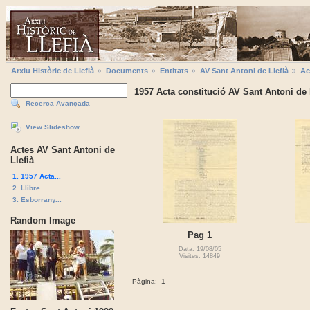
Arxiu Històric de Llefià
Documents
Entitats
AV Sant Antoni de Llefià
Ac
1957 Acta constitució AV Sant Antoni de 
Recerca Avançada
View Slideshow
Actes AV Sant Antoni de
Llefià
1. 1957 Acta...
2. Llibre...
3. Esborrany...
Random Image
Pag 1
Data: 19/08/05
Visites: 14849
Pàgina:
1