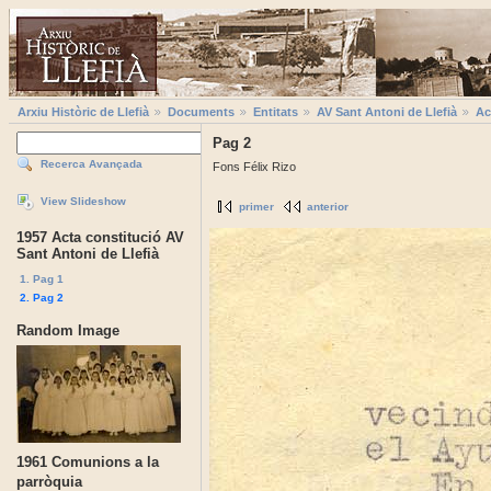
Arxiu Històric de Llefià
Documents
Entitats
AV Sant Antoni de Llefià
Ac
Pag 2
Recerca Avançada
Fons Félix Rizo
View Slideshow
primer
anterior
1957 Acta constitució AV
Sant Antoni de Llefià
1. Pag 1
2. Pag 2
Random Image
1961 Comunions a la
parròquia