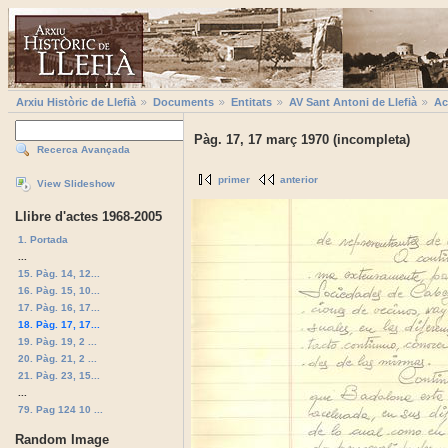
Arxiu Històric de Llefià
Documents
Entitats
AV Sant Antoni de Llefià
Ac
Pàg. 17, 17 març 1970 (incompleta)
Recerca Avançada
primer
anterior
View Slideshow
Llibre d'actes 1968-2005
1. Portada
...
15. Pàg. 14, 12...
16. Pàg. 15, 10...
17. Pàg. 16, 17...
18. Pàg. 17, 17...
19. Pàg. 19, 2 ...
20. Pàg. 21, 2 ...
21. Pàg. 23, 15...
...
79. Pag 124 10 ...
Random Image