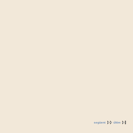
següent
últim