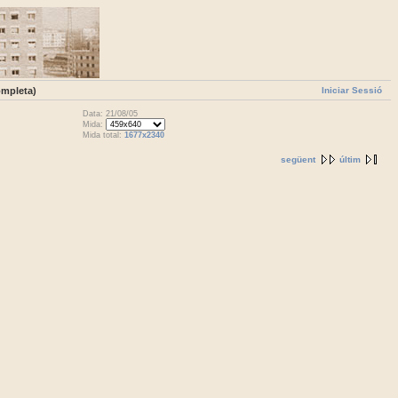
Iniciar Sessió
ompleta)
Data: 21/08/05
Mida:
Mida total:
1677x2340
següent
últim