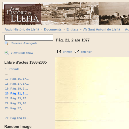
Arxiu Històric de Llefià
Documents
Entitats
AV Sant Antoni de Llefià
Ac
Pàg. 21, 2 abr 1977
Recerca Avançada
primer
anterior
View Slideshow
Llibre d'actes 1968-2005
1. Portada
...
17. Pàg. 16, 17...
18. Pàg. 17, 17...
19. Pàg. 19, 2 ...
20. Pàg. 21, 2 ...
21. Pàg. 23, 15...
22. Pàg. 25, 10...
23. Pàg. 27, ...
...
79. Pag 124 10 ...
Random Image