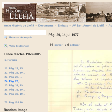
Arxiu Històric de Llefià
Documents
Entitats
AV Sant Antoni de Llefià
Ac
Pàg. 29, 14 jul 1977
Recerca Avançada
primer
anterior
View Slideshow
Llibre d'actes 1968-2005
1. Portada
...
21. Pàg. 23, 15...
22. Pàg. 25, 10...
23. Pàg. 27, ...
24. Pàg. 29, ...
25. Pàg. 31, 19...
26. Pàg. 33, 19...
27. Pàg. 35, 19...
...
79. Pag 124 10 ...
Random Image