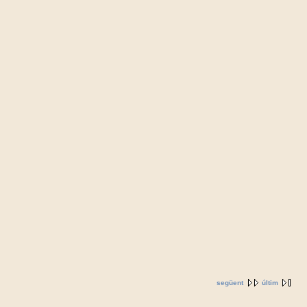
següent
últim