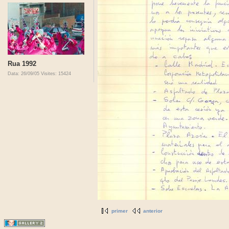
Rua 1992
Data: 26/09/05
Visites: 15424
primer
anterior