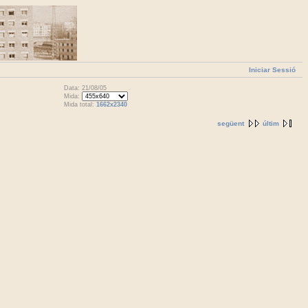
Iniciar Sessió
Data: 21/08/05
Mida:
Mida total:
1662x2340
següent
últim