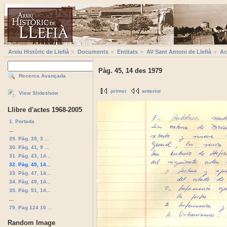
Arxiu Històric de Llefià
Documents
Entitats
AV Sant Antoni de Llefià
Ac
Pàg. 45, 14 des 1979
Recerca Avançada
primer
anterior
View Slideshow
Llibre d'actes 1968-2005
1. Portada
...
29. Pàg. 39, 3 ...
30. Pàg. 41, 9 ...
31. Pàg. 43, 14...
32. Pàg. 45, 14...
33. Pàg. 47, 14...
34. Pàg. 49, 14...
35. Pàg. 51, 14...
...
79. Pag 124 10 ...
Random Image