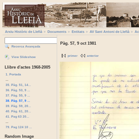
Arxiu Històric de Llefià
Documents
Entitats
AV Sant Antoni de Llefià
Ac
Pàg. 57, 9 oct 1981
Recerca Avançada
primer
anterior
View Slideshow
Llibre d'actes 1968-2005
1. Portada
...
35. Pàg. 51, 14...
36. Pàg. 53, 9 ...
37. Pàg. 55, 9 ...
38. Pàg. 57, 9 ...
39. Pàg. 59, 20...
40. Pàg. 61, 20...
41. Pag 63 20...
...
79. Pag 124 10 ...
Random Image