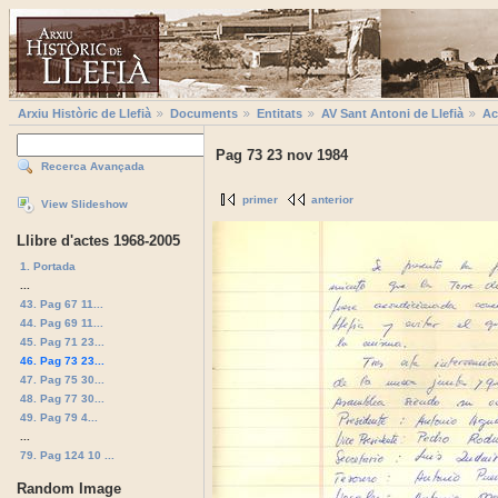
Arxiu Històric de Llefià
Documents
Entitats
AV Sant Antoni de Llefià
Ac
Pag 73 23 nov 1984
Recerca Avançada
primer
anterior
View Slideshow
Llibre d'actes 1968-2005
1. Portada
...
43. Pag 67 11...
44. Pag 69 11...
45. Pag 71 23...
46. Pag 73 23...
47. Pag 75 30...
48. Pag 77 30...
49. Pag 79 4...
...
79. Pag 124 10 ...
Random Image