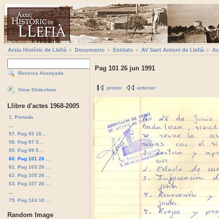
Arxiu Històric de Llefià
Documents
Entitats
AV Sant Antoni de Llefià
Ac
Pag 101 26 jun 1991
Recerca Avançada
primer
anterior
View Slideshow
Llibre d'actes 1968-2005
1. Portada
...
57. Pag 95 16...
58. Pag 97 5...
59. Pag 99 5...
60. Pag 101 26 ...
61. Pag 103 26 ...
62. Pag 105 26 ...
63. Pag 107 26 ...
...
79. Pag 124 10 ...
Random Image