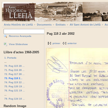
Arxiu Històric de Llefià
Documents
Entitats
AV Sant Antoni de Llefià
Ac
Pag 118 2 abr 2002
Recerca Avançada
primer
anterior
View Slideshow
Llibre d'actes 1968-2005
1. Portada
...
70. Pag 115 28 ...
71. Pag 116 28 ...
72. Pag 117 28 ...
73. Pag 118 2...
74. Pag 119 22 ...
75. Pag 120 19 ...
76. Pag 121 19 ...
...
79. Pag 124 10 ...
Random Image