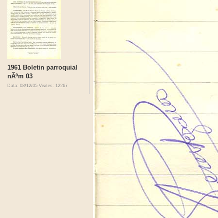
1961 Boletin parroquial
nÃºm 03
Data: 03/12/05
Visites: 12267