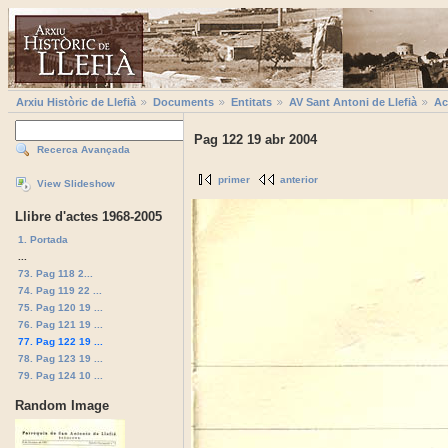
Arxiu Històric de Llefià
Documents
Entitats
AV Sant Antoni de Llefià
Ac
Pag 122 19 abr 2004
Recerca Avançada
primer
anterior
View Slideshow
Llibre d'actes 1968-2005
1. Portada
...
73. Pag 118 2...
74. Pag 119 22 ...
75. Pag 120 19 ...
76. Pag 121 19 ...
77. Pag 122 19 ...
78. Pag 123 19 ...
79. Pag 124 10 ...
Random Image