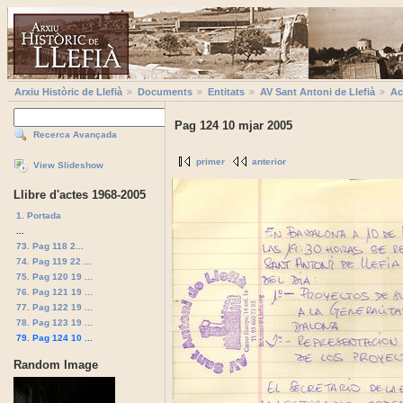
Arxiu Històric de Llefià
Documents
Entitats
AV Sant Antoni de Llefià
Ac
Pag 124 10 mjar 2005
Recerca Avançada
primer
anterior
View Slideshow
Llibre d'actes 1968-2005
1. Portada
...
73. Pag 118 2...
74. Pag 119 22 ...
75. Pag 120 19 ...
76. Pag 121 19 ...
77. Pag 122 19 ...
78. Pag 123 19 ...
79. Pag 124 10 ...
Random Image