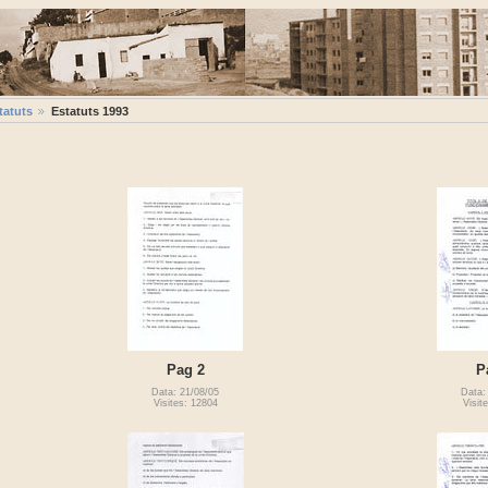
tatuts
Estatuts 1993
Pag 2
P
Data: 21/08/05
Data:
Visites: 12804
Visit