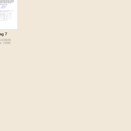
ag 7
 21/08/05
es: 13593