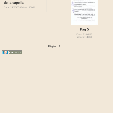
de la capella.
Data: 28/06/05
Visites: 15964
Pag 5
Data: 21/08/05
Visites: 14060
Pàgina:
1