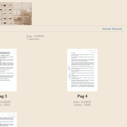
Iniciar Sessió
Data: 21/08/05
7 elements
ag 3
Pag 4
 21/08/05
Data: 21/08/05
es: 13551
Visites: 14065