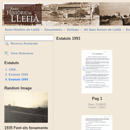
Arxiu Històric de Llefià
Documents
Entitats
AV Sant Antoni de Llefià
Es
Estatuts 1993
Recerca Avançada
View Slideshow
Estatuts
1. 1968...
2. Estatuts 1966
3. Estatuts 1993
Random Image
Pag 1
Data: 21/08/05
Visites: 13912
1935 Fent els fonaments