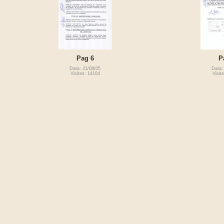
Pag 6
P
Data: 21/08/05
Data:
Visites: 14104
Visit