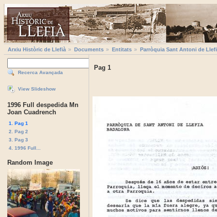
Arxiu Històric de Llefià
Documents
Entitats
Parròquia Sant Antoni de Llef
Pag 1
Recerca Avançada
View Slideshow
1996 Full despedida Mn
Joan Cuadrench
1. Pag 1
2. Pag 2
3. Pag 3
4. 1996 Full...
Random Image