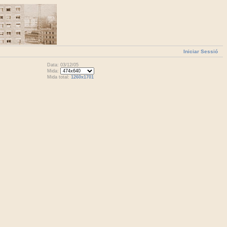
Iniciar Sessió
Data: 03/12/05
Mida:
Mida total:
1260x1701