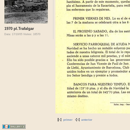
1970 pl.Trafalgar
Data: 17/10/05
Visites: 16570
primer
anterior