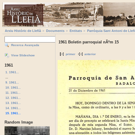
Arxiu Històric de Llefià
Documents
Entitats
Parròquia Sant Antoni de Llef
1961 Boletin parroquial nÃºm 15
Recerca Avançada
primer
anterior
View Slideshow
1961
1. 1961...
...
9. 1961...
10. 1961...
11. 1961...
12. 1961...
13. 1961...
14. 1961...
15. 1961...
Random Image