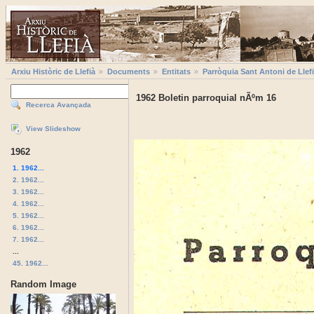
Arxiu Històric de Llefià
Documents
Entitats
Parròquia Sant Antoni de Llef
1962 Boletin parroquial nÃºm 16
Recerca Avançada
View Slideshow
1962
1. 1962...
2. 1962...
3. 1962...
4. 1962...
5. 1962...
6. 1962...
7. 1962...
...
45. 1962...
Random Image