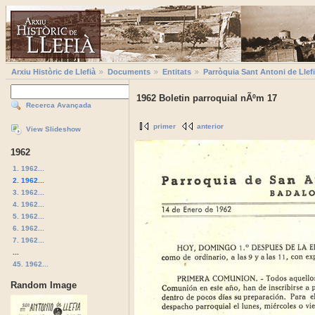
Arxiu Històric de Llefià
Documents
Entitats
Parròquia Sant Antoni de Llef
1962 Boletin parroquial nÃºm 17
Recerca Avançada
primer
anterior
View Slideshow
1962
1. 1962...
2. 1962...
3. 1962...
4. 1962...
5. 1962...
6. 1962...
7. 1962...
...
45. 1962...
Random Image