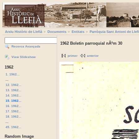
Arxiu Històric de Llefià
Documents
Entitats
Parròquia Sant Antoni de Llef
1962 Boletin parroquial nÃºm 30
Recerca Avançada
primer
anterior
View Slideshow
1962
1. 1962...
...
12. 1962...
13. 1962...
14. 1962...
15. 1962...
16. 1962...
17. 1962...
18. 1962...
...
45. 1962...
Random Image