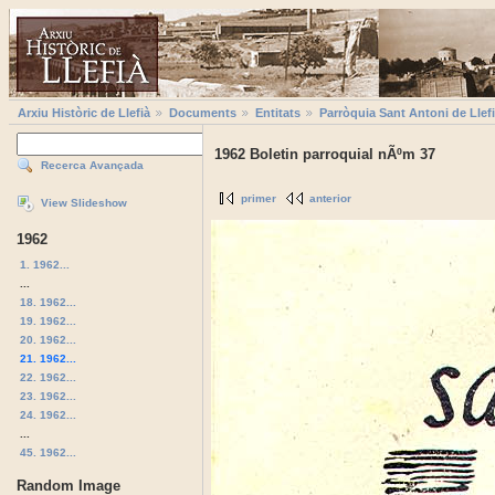
Arxiu Històric de Llefià
Documents
Entitats
Parròquia Sant Antoni de Llef
1962 Boletin parroquial nÃºm 37
Recerca Avançada
primer
anterior
View Slideshow
1962
1. 1962...
...
18. 1962...
19. 1962...
20. 1962...
21. 1962...
22. 1962...
23. 1962...
24. 1962...
...
45. 1962...
Random Image